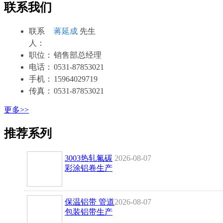
联系我们
联系
蒋延成
先生
人：
职
位：
销售部总经理
电
话：
0531-87853021
手
机：
15964029719
传
真：
0531-87853021
更多>>
推荐系列
3003热轧氟碳
2026-08-07
彩涂铝卷生产
厂家
保温铝带 管道
2026-08-07
包装铝带生产
厂家